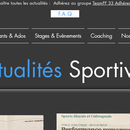
aître toutes les actualités : Adhérez au groupe
TeamFF 33 Adhéren
F.A.Q
ants & Ados
Stages & Evènements
Coaching
Nos
ualités
Sporti