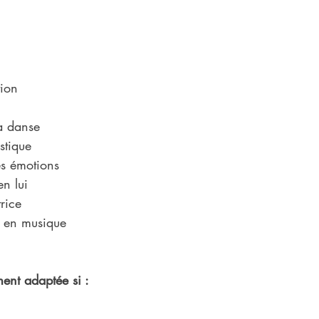
tion
la danse
stique
es émotions
n lui
rice
r en musique
ement adaptée si :