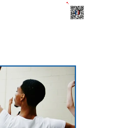
ts
Télécharge l'appli
 Formations
À propos
Blog