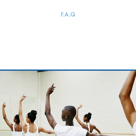
aître toutes les actualités : Adhérez au groupe
TeamFF 33 Adhéren
F.A.Q
ants & Ados
Stages & Evènements
Coaching
Nos