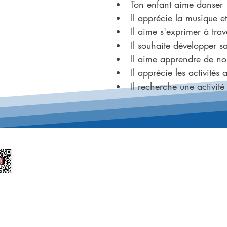
Ton enfant aime danser
Il apprécie la musique e
Il aime s'exprimer à tra
Il souhaite développer s
Il aime apprendre de no
Il apprécie les activités a
Il recherche une activité
Télécharge l'appli
ue Emile Martin Dantagnan
 Saint-André-De-Cubzac