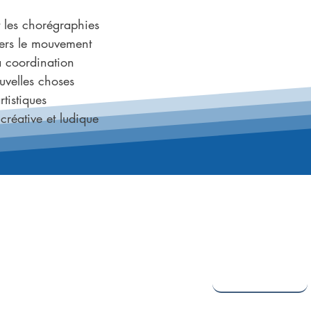
t les chorégraphies
vers le mouvement
a coordination
uvelles choses
rtistiques
 créative et ludique
CONTACT
Prénom
Message