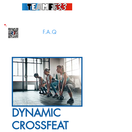
Connaître toutes les actualités : Adhérez au groupe
TeamFF 33 Adhérents
F.A.Q
Télécharge l'appli
DYNAMIC
CROSSFEAT