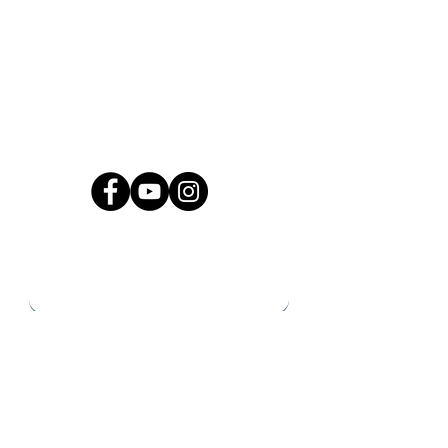
CONTACT
126 Rue Emile Martin Dantagnan
33240 Saint-André-De-Cubzac
06 09 07 02 70
contact@teamff33.fr
Prénom
Nom de famille
E-mail