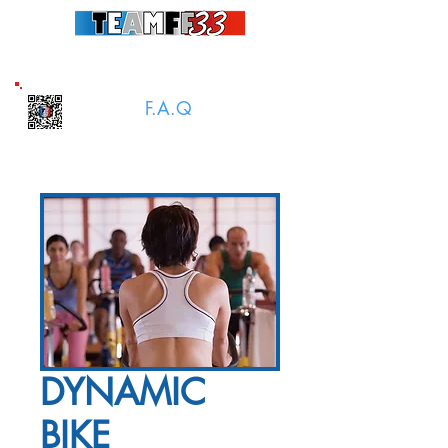
Connaître toutes les actualités : Adhérez au groupe
TeamFF 33 Adhérents
F.A.Q
Télécharge l'appli
DYNAMIC
BIKE