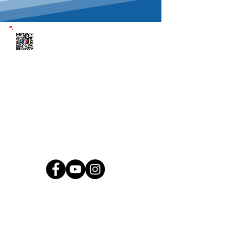
Télécharge l'appli
CONTACT
126 Rue Emile Martin Dantagnan
33240 Saint-André-De-Cubzac
06 09 07 02 70
contact@teamff33.fr
Prénom