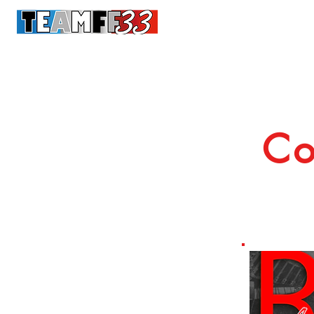
Conn
Accueil
Cours Adultes
Enf
Co