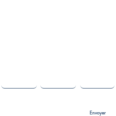
Nom de famille
E-mail
Téléphone
Envoyer