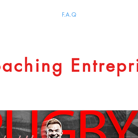
aître toutes les actualités : Adhérez au groupe
TeamFF 33 Adhéren
F.A.Q
ants & Ados
Stages & Evènements
Coaching
Nos
aching Entrepr