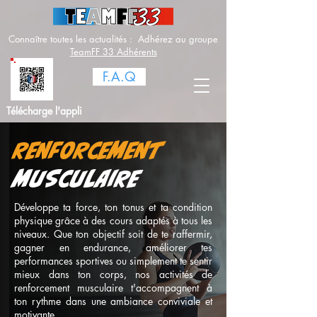
Connaître toutes les actualités : Adhérez au groupe
TeamFF 33 Adhérents
F.A.Q
Télécharge l'appli
RENFORCEMENT
MUSCULAIRE
Développe ta force, ton tonus et ta condition
physique grâce à des cours adaptés à tous les
niveaux. Que ton objectif soit de te raffermir,
gagner en endurance, améliorer tes
performances sportives ou simplement te sentir
mieux dans ton corps, nos activités de
renforcement musculaire t'accompagnent à
ton rythme dans une ambiance conviviale et
motivante.