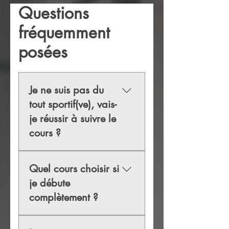
Questions
fréquemment
posées
Je ne suis pas du
tout sportif(ve), vais-
je réussir à suivre le
cours ?
Oui. La majorité des
Quel cours choisir si
personnes qui rejoignent nos
cours ne sont pas forcément
je débute
sportives au départ. Les
complètement ?
exercices peuvent être
adaptés selon le niveau de
Le Body Sculpt ou le Dynamic